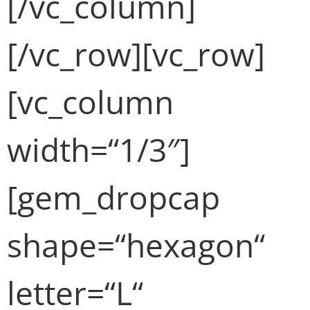
[/vc_column]
[/vc_row][vc_row]
[vc_column
width=“1/3″]
[gem_dropcap
shape=“hexagon“
letter=“L“