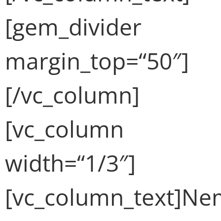
[gem_divider
margin_top=“50″]
[/vc_column]
[vc_column
width=“1/3″]
[vc_column_text]N