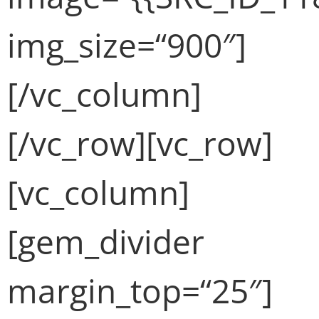
img_size=“900″]
[/vc_column]
[/vc_row][vc_row]
[vc_column]
[gem_divider
margin_top=“25″]