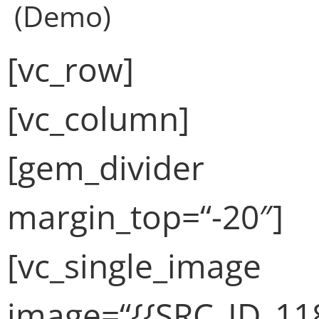
(Demo)
[vc_row]
[vc_column]
[gem_divider
margin_top=“-20″]
[vc_single_image
image=“{{SRC_ID_11