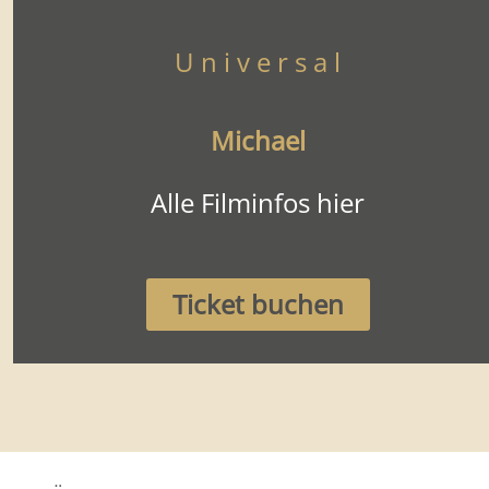
U n i v e r s a l
Michael
Alle Filminfos hier
Ticket buchen