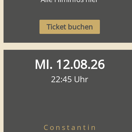
Ticket buchen
MI. 12.08.26
22:45 Uhr
C o n s t a n t i n