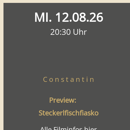
MI. 12.08.26
20:30 Uhr
C o n s t a n t i n
Preview:
Steckerlfischfiasko
Alle Filminfos hier