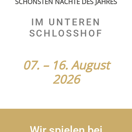
SCHÖNSTEN NÄCHTE DES JAHRES
2026
IM UNTEREN
SCHLOSSHOF
TICKETS
07. – 16. August
2026
Wir spielen bei