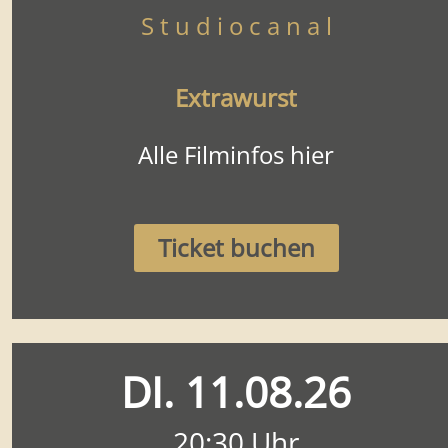
S t u d i o c a n a l
Extrawurst
Alle Filminfos hier
Ticket buchen
DI. 11.08.26
20:30 Uhr