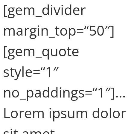
[gem_divider
margin_top=“50″]
[gem_quote
style=“1″
no_paddings=“1″]…
Lorem ipsum dolor
sit amet,