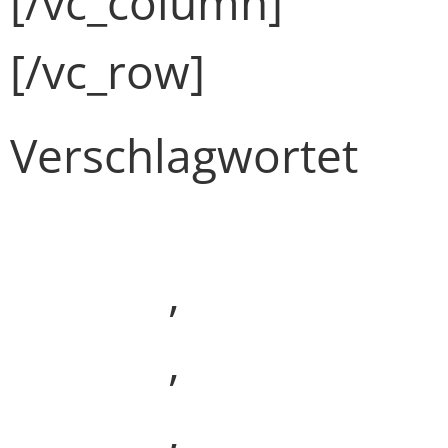
[/vc_column]
[/vc_row]
Verschlagwortet
Development
(Demo)
,
Finance
(Demo)
,
Media
(Demo)
,
Webdesign